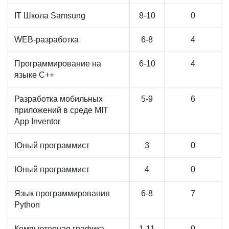
IT Школа Samsung
8-10
0
WEB-разработка
6-8
4
Программирование на
6-10
4
языке С++
Разработка мобильных
5-9
6
приложений в среде MIT
App Inventor
Юный программист
3
0
Юный программист
4
0
Язык программирования
6-8
7
Python
Компьютерная графика
1-11
0