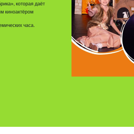
рика», которая даёт
им киноактёром
емических часа.