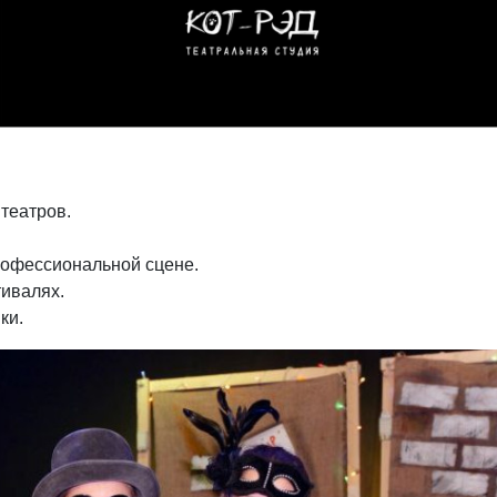
театров.
рофессиональной сцене.
тивалях.
ки.