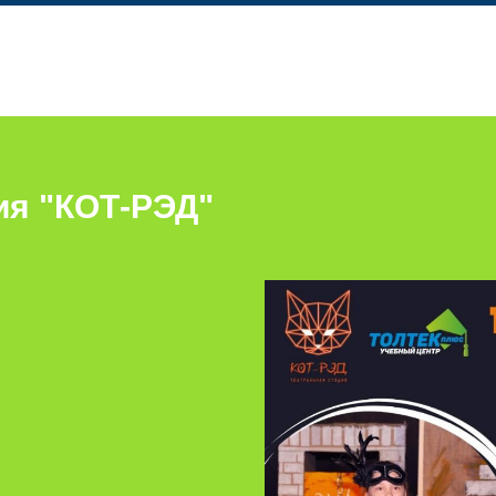
ия "КОТ-РЭД"