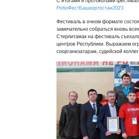
С итогами и протоколами фестивал
РобоФестБашкортостан2023
Фестиваль в очном формате состоя
замечательно собраться вновь все
Стерлитамак на фестиваль съехало
центров Республики. Выражаем ог
соорганизатарам, судейской коллег