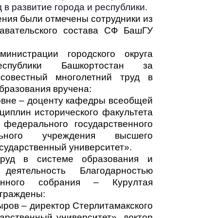
в развитие города и республики.
ния были отмечены сотрудники из
давательского состава СФ БашГУ
министрации городского округа
спублики Башкортостан за
совестный многолетний труд в
бразования вручена:
вне – доценту кафедры всеобщей
циплин исторического факультета
 федерального государственного
льного учреждения высшего
сударственный университет».
труд в системе образования и
деятельность Благодарностью
венного собрания – Курултая
аграждены:
ыров – директор Стерлитамакского
арственный университет», доктор