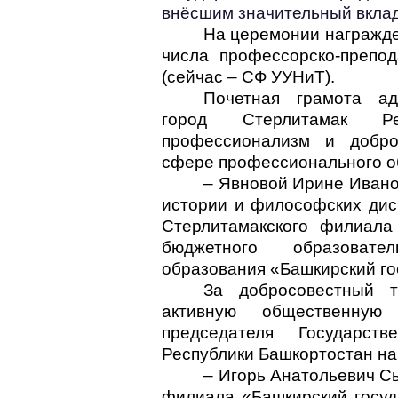
внёсшим значительный вклад 
На церемонии награжде
числа профессорско-препо
(сейчас – СФ УУНиТ).
Почетная грамота ад
город Стерлитамак Ре
профессионализм и добро
сфере профессионального о
–
Явновой Ирине Ивано
истории и философских дис
Стерлитамакского филиала
бюджетного образовате
образования «Башкирский го
За добросовестный 
активную общественную 
председателя Государст
Республики Башкортостан н
–
Игорь Анатольевич С
филиала «Башкирский госуд