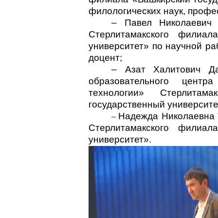
филологических наук, профе
– Павел Николаевич 
Стерлитамакского филиа
университет» по научной раб
доцент;
–
Азат Халитович Да
образовательного центр
технологии» Стерлитама
государственный университе
Надежда Николаевна 
–
Стерлитамакского филиал
университет».