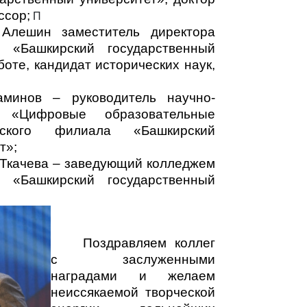
ссор;
П
Алешин заместитель директора
ла
«Башкирский государственный
оте, кандидат исторических наук,
минов – руководитель научно-
а «Цифровые образовательные
кского филиала «Башкирский
т»;
Ткачева – заведующий колледжем
а «Башкирский государственный
Поздравляем коллег
с заслуженными
наградами и желаем
неиссякаемой творческой