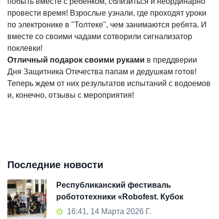
побыть вместе с ребенком, сблизиться и неординарно
провести время! Взрослые узнали, где проходят уроки
по электронике в "Толтеке", чем занимаются ребята. И
вместе со своими чадами сотворили сигнализатор
поклевки!
Отличный подарок своими руками
в преддверии
Дня Защитника Отечества папам и дедушкам готов!
Теперь ждем от них результатов испытаний с водоемов
и, конечно, отзывы с мероприятия!
Последние новости
Республиканский фестиваль
робототехники «Robofest. Кубок
Толтека» 2026: как это было
16:41, 14 Марта 2026 Г.