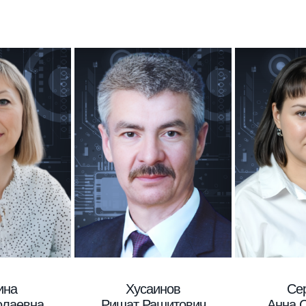
ина
Хусаинов
Се
олаевна
Ришат Рашитович
Анна 