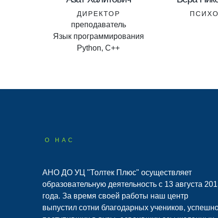
ТЕЛЬ
ДИРЕКТОР
ПСИХ
ика
преподаватель
Язык программирования
Python, С++
О НАС
АНО ДО УЦ "Толтек Плюс" осуществляет
образовательную деятельность с 13 августа 201
года. За время своей работы наш центр
выпустил сотни благодарных учеников, успешн