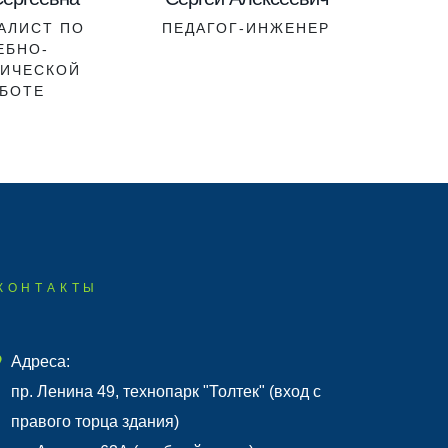
АЛИСТ ПО
ПЕДАГОГ-ИНЖЕНЕР
ПРЕ
ЕБНО-
Методич
ИЧЕСКОЙ
о
БОТЕ
робо
ф
КОНТАКТЫ
Адреса:
пр. Ленина 49, технопарк "Толтек" (вход с
правого торца здания)