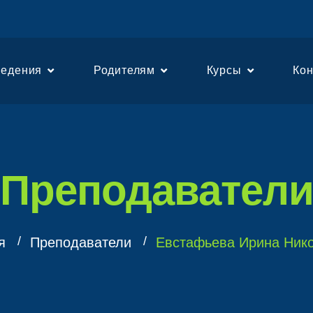
едения
Родителям
Курсы
Ко
Преподавател
я
Преподаватели
Евстафьева Ирина Ник