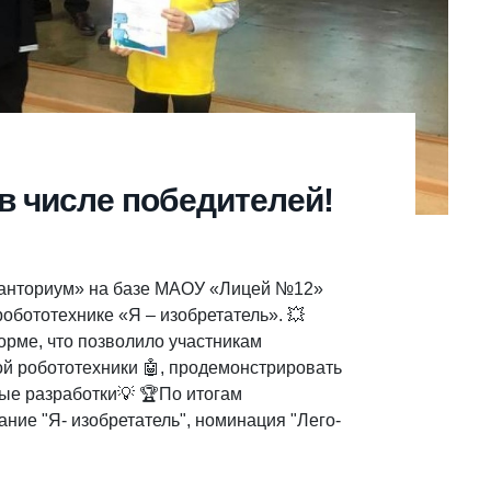
в числе победителей!
Кванториум» на базе МАОУ «Лицей №12»
обототехнике «Я – изобретатель». 💥
рме, что позволило участникам
ой робототехники 🤖, продемонстрировать
ные разработки💡 🏆По итогам
ние "Я- изобретатель", номинация "Лего-