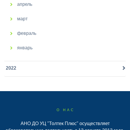
апрель
март
февраль
январь
2022
О НАС
АНО ДО УЦ "Толтек Плюс" осуществляет