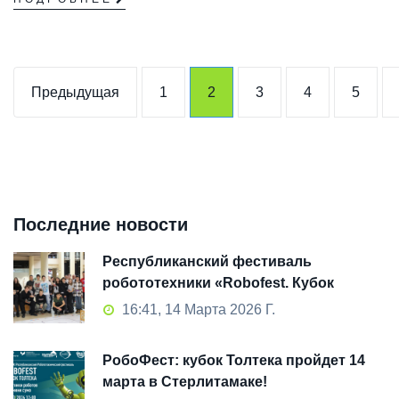
Предыдущая
1
2
3
4
5
Последние новости
Республиканский фестиваль
робототехники «Robofest. Кубок
Толтека» 2026: как это было
16:41, 14 Марта 2026 Г.
РобоФест: кубок Толтека пройдет 14
марта в Стерлитамаке!